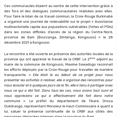
Ces communautés étaient au centre de cette intervention grâce à
des fora et des dialogues communautaires réalisées avec elles.
Pour faire le bilan de ce travail commun, la Croix-Rouge Burkinabè
a organisé une journée de redevabilité sur le projet « Assistance
multisectorielle rapide aux populations vulnérables (hôtes et PDIs)
dans les zones difficiles d’accès de la région du Centre-Nord,
province de Bam (Bourzanga, Zimtenga, Kongoussi) » le 28
décembre 2021 à Kongoussi.
La rencontre a été ouverte en présence des autorités locales de la
ème
province qui ont apprécié le travail de la CRBF. Le 2
adjoint au
maire de la commune de Kongoussi, Maxime Sawadogo reconnait
les efforts déployés par la Croix-Rouge pour travailler de manière
transparente. «
Elle était là au début de ce projet pour nous
présenter les activités à réaliser, elle a organisé des rencontres pour
nous écouter et à quelques jours de la fin, elle a tenu à partager avec
nous ce qui a été fait. Dans tous les cas, nous avons tout suivi et
nous apprécions ce qui a effectivement été fait dans notre
commune
». Le préfet du département de Tikaré, Drissa
Ouédraogo, représentant Monsieur le Haut-Commissaire à quant à
lui, saluer la présence continuelle de la CRBF aux côtés des
personnes déplacées internes dans la province du Bam.