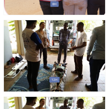
8H
Recyclage annuel
12H
Formation en Gestion des dépouilles mortelles (Nouveau
module !!!)