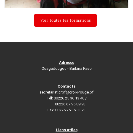
Management d’équipe de projet
Voir toutes les formations
Adresse
Ouagadougou - Burkina Faso
Contacts
secretariat.crbf@croix-rouge.bf
Tél: 00226 25 36 13 40 /
00226 67 95 89 93
Fax: 00226 25 36 31 21
Liens utiles