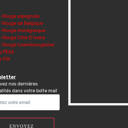
x-Rouge espagnole
x-Rouge de Belgique
x-Rouge monégasque
x-Rouge Côte D’Ivoire
x-Rouge luxembourgeoise
s PEAS
s PGI
letter
vez nos dernières
lités dans votre boîte mail
ENVOYEZ