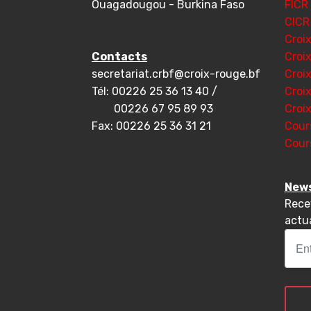
Ouagadougou - Burkina Faso
FICR
CICR
Croi
Contacts
Croi
secretariat.crbf@croix-rouge.bf
Croi
Tél: 00226 25 36 13 40 /
Croi
00226 67 95 89 93
Croi
Fax: 00226 25 36 31 21
Cour
Cour
News
Rece
actua