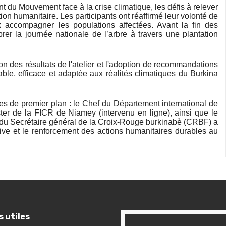
nt du Mouvement face à la crise climatique, les défis à relever
ction humanitaire. Les participants ont réaffirmé leur volonté de
x accompagner les populations affectées. Avant la fin des
brer la journée nationale de l’arbre à travers une plantation
on des résultats de l'atelier et l'adoption de recommandations
ble, efficace et adaptée aux réalités climatiques du Burkina
es de premier plan : le Chef du Département international de
er de la FICR de Niamey (intervenu en ligne), ainsi que le
du Secrétaire général de la Croix-Rouge burkinabè (CRBF) a
tive et le renforcement des actions humanitaires durables au
s utiles