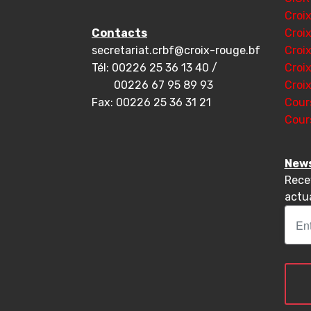
Croi
Contacts
Croi
secretariat.crbf@croix-rouge.bf
Croi
Tél: 00226 25 36 13 40 /
Croi
00226 67 95 89 93
Croi
Fax: 00226 25 36 31 21
Cour
Cour
News
Rece
actua