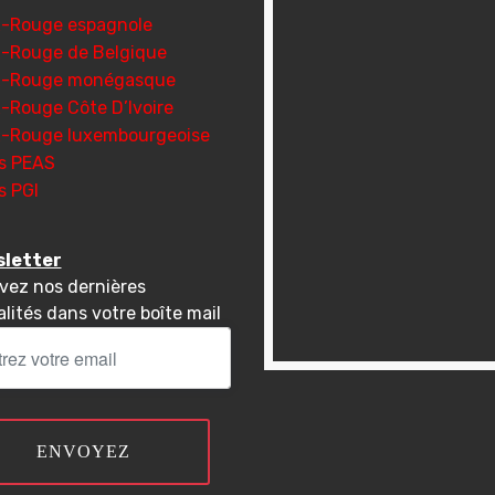
x-Rouge espagnole
x-Rouge de Belgique
x-Rouge monégasque
x-Rouge Côte D’Ivoire
x-Rouge luxembourgeoise
s PEAS
s PGI
letter
vez nos dernières
lités dans votre boîte mail
ENVOYEZ