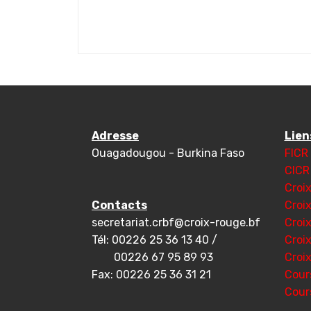
Adresse
Lien
Ouagadougou - Burkina Faso
FICR
CICR
Croi
Contacts
Croi
secretariat.crbf@croix-rouge.bf
Croi
Tél: 00226 25 36 13 40 /
Croi
00226 67 95 89 93
Croi
Fax: 00226 25 36 31 21
Cour
Cour