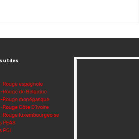
s utiles
x-Rouge espagnole
x-Rouge de Belgique
x-Rouge monégasque
x-Rouge Côte D’Ivoire
x-Rouge luxembourgeoise
s PEAS
s PGI