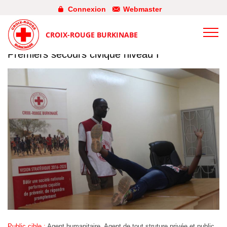
Connexion
Webmaster
CROIX-ROUGE BURKINABE
Premiers secours civique niveau I
Public cible :
Agent humanitaire, Agent de tout struture privée et public,