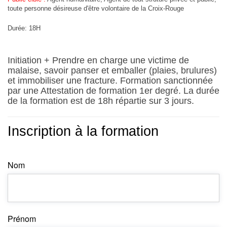
toute personne désireuse d'être volontaire de la Croix-Rouge
Durée: 18H
Initiation + Prendre en charge un
e victime
de
malaise
, savoir panser et emballer (plaies, brulures)
et
imm
obiliser une fracture. Formation sanctionnée
par une
Atte
station de forma
tion 1er degré.
La
durée
de l
a
formation est de 18h répartie sur
3
jours.
Inscription à la formation
Nom
Prénom