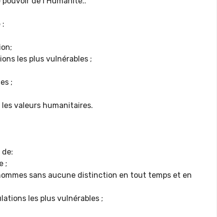
e pouvoir de l’Humanité..
 :
ion;
ions les plus vulnérables ;
es ;
les valeurs humanitaires.
 de:
 ;
 hommes sans aucune distinction en tout temps et en
ations les plus vulnérables ;