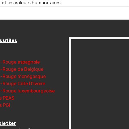
et les valeurs humanitaires.
s utiles
x-Rouge espagnole
x-Rouge de Belgique
x-Rouge monégasque
x-Rouge Côte D’Ivoire
x-Rouge luxembourgeoise
s PEAS
s PGI
letter