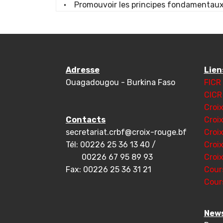
• Promouvoir les principes fondamentaux 
Adresse
Lien
Ouagadougou - Burkina Faso
FICR
CICR
Croi
Contacts
Croi
secretariat.crbf@croix-rouge.bf
Croi
Tél: 00226 25 36 13 40 /
Croi
00226 67 95 89 93
Croi
Fax: 00226 25 36 31 21
Cour
Cour
News